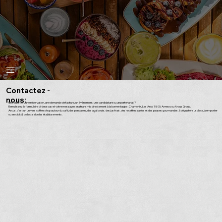
Contactez -
nous:
Une question, une réservation, une demande de facture, un événement, une candidature ou un partenariat ?
Remplissez le formulaire ci-dessous et votre message sera transmis directement à la bonne équipe : Chamonix, Les Arcs 1800, Annecy ou Arcus Group.
Arcus, c’est un univers coffee shop autour du café, des pancakes, des açaí bowls, des jus frais, des recettes salées et des pauses gourmandes, à déguster sur place, à emporter
ou en click & collect selon les établissements.